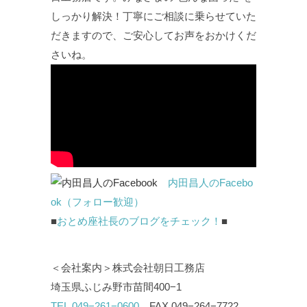
しっかり解決！丁寧にご相談に乗らせていた
だきますので、ご安心してお声をおかけくだ
さいね。
内田昌人のFacebo
ok（フォロー歓迎）
■
おとめ座社長のブログをチェック！
■
＜会社案内＞株式会社朝日工務店
埼玉県ふじみ野市苗間400−1
TEL.049−261−0600
FAX.049−264−7722