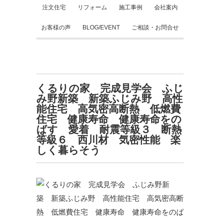
注文住宅
リフォーム
施工事例
会社案内
お客様の声
BLOG/EVENT
ご相談・お問合せ
くるりの家 完成見学会 ふじ
み野新築 新築ふじみ野 高性
能住宅 高気密高断熱 低燃費
住宅 健康寿命 健康寿命をの
ばす 愛着 耐震等級３ 断熱
等級６ 西川材 気密性能 楽
しく暮らそう