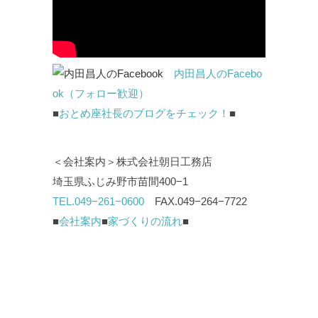
内田昌人のFacebo
ok（フォロー歓迎）
■
おとめ座社長のブログをチェック！
■
＜会社案内＞株式会社朝日工務店
埼玉県ふじみ野市苗間400−1
TEL.049−261−0600
FAX.049−264−7722
■
会社案内
■
家づくりの流れ
■