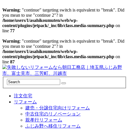
Warning
: "continue" targeting switch is equivalent to "break". Did
you mean to use "continue 2"? in
/home/users/1/asahikoumuten/web/wp-
content/plugins/jetpack/_inc/lib/class.media-summary.php
on
line
77
Warning
: "continue" targeting switch is equivalent to "break". Did
you mean to use "continue 2"? in
/home/users/1/asahikoumuten/web/wp-
content/plugins/jetpack/_inc/lib/class.media-summary.php
on
line
87
注文住宅
リフォーム
建売・分譲住宅向けリフォーム
中古住宅のリノベーション
親孝行リフォーム
ふじみ野へ移住リフォーム