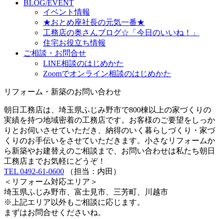
BLOG/EVENT
イベント情報
★おとめ座社長の元気一番★
工務店の奥さんブログ☆「今日のいいね！」
住宅お役立ち情報
ご相談・お問合せ
LINE相談のはじめかた
Zoomでオンライン相談のはじめかた
リフォーム・新築のお問い合わせ
朝日工務店は、埼玉県ふじみ野市で800棟以上の家づくりの
実績を持つ地域密着の工務店です。お客様のご要望をしっか
りとお伺いさせていただき、納得のいく暮らしづくり・家づ
くりのお手伝いをさせていただきます。小さなリフォームか
ら新築やお建替えのご相談まで、お問い合わせは私たち朝日
工務店までお気軽にどうぞ！
TEL 0492-61-0600
（担当：内田）
＜リフォーム対応エリア＞
埼玉県ふじみ野市、富士見市、三芳町、川越市
※上記エリア以外もご相談に応じます。
まずはお問合せくださいね。