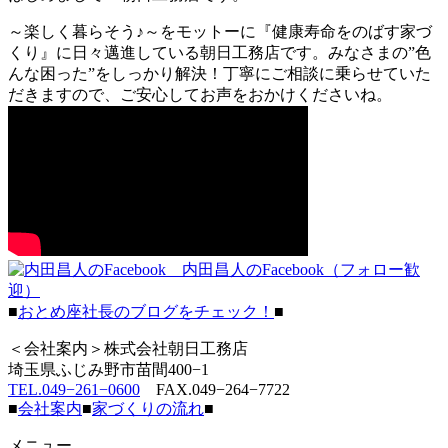
～楽しく暮らそう♪～をモットーに『健康寿命をのばす家づ
くり』に日々邁進している朝日工務店です。みなさまの”色
んな困った”をしっかり解決！丁寧にご相談に乗らせていた
だきますので、ご安心してお声をおかけくださいね。
内田昌人のFacebook（フォロー歓
迎）
■
おとめ座社長のブログをチェック！
■
＜会社案内＞株式会社朝日工務店
埼玉県ふじみ野市苗間400−1
TEL.049−261−0600
FAX.049−264−7722
■
会社案内
■
家づくりの流れ
■
メニュー