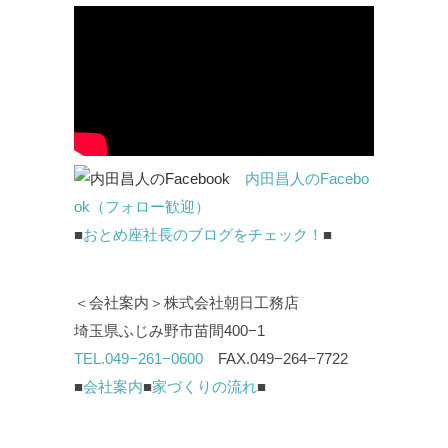
内田昌人のFacebo
ok（フォロー歓迎）
■
おとめ座社長のブログをチェック！
■
＜会社案内＞株式会社朝日工務店
埼玉県ふじみ野市苗間400−1
TEL.049−261−0600
FAX.049−264−7722
■
会社案内
■
家づくりの流れ
■