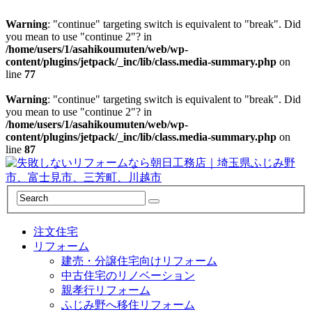
Warning
: "continue" targeting switch is equivalent to "break". Did
you mean to use "continue 2"? in
/home/users/1/asahikoumuten/web/wp-
content/plugins/jetpack/_inc/lib/class.media-summary.php
on
line
77
Warning
: "continue" targeting switch is equivalent to "break". Did
you mean to use "continue 2"? in
/home/users/1/asahikoumuten/web/wp-
content/plugins/jetpack/_inc/lib/class.media-summary.php
on
line
87
注文住宅
リフォーム
建売・分譲住宅向けリフォーム
中古住宅のリノベーション
親孝行リフォーム
ふじみ野へ移住リフォーム