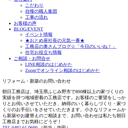
こだわり
自慢の職人集団
工事の流れ
お客様の声
BLOG/EVENT
イベント情報
★おとめ座社長の元気一番★
工務店の奥さんブログ☆「今日のいいね！」
住宅お役立ち情報
ご相談・お問合せ
LINE相談のはじめかた
Zoomでオンライン相談のはじめかた
リフォーム・新築のお問い合わせ
朝日工務店は、埼玉県ふじみ野市で800棟以上の家づくりの
実績を持つ地域密着の工務店です。お客様のご要望をしっか
りとお伺いさせていただき、納得のいく暮らしづくり・家づ
くりのお手伝いをさせていただきます。小さなリフォームか
ら新築やお建替えのご相談まで、お問い合わせは私たち朝日
工務店までお気軽にどうぞ！
TEL 0492-61-0600
（担当：内田）