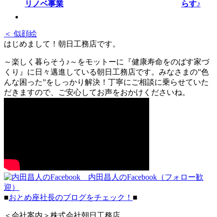
らす♪
＜ 似顔絵
はじめまして！朝日工務店です。
～楽しく暮らそう♪～をモットーに『健康寿命をのばす家づ
くり』に日々邁進している朝日工務店です。みなさまの”色
んな困った”をしっかり解決！丁寧にご相談に乗らせていた
だきますので、ご安心してお声をおかけくださいね。
内田昌人のFacebook（フォロー歓
迎）
■
おとめ座社長のブログをチェック！
■
＜会社案内＞株式会社朝日工務店