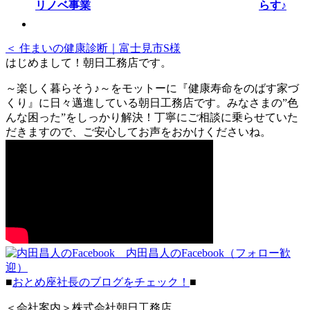
らす♪
＜ 住まいの健康診断｜富士見市S様
はじめまして！朝日工務店です。
～楽しく暮らそう♪～をモットーに『健康寿命をのばす家づ
くり』に日々邁進している朝日工務店です。みなさまの”色
んな困った”をしっかり解決！丁寧にご相談に乗らせていた
だきますので、ご安心してお声をおかけくださいね。
内田昌人のFacebook（フォロー歓
迎）
■
おとめ座社長のブログをチェック！
■
＜会社案内＞株式会社朝日工務店