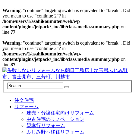
Warning
: "continue" targeting switch is equivalent to "break". Did
you mean to use "continue 2"? in
/home/users/1/asahikoumuten/web/wp-
content/plugins/jetpack/_inc/lib/class.media-summary.php
on
line
77
Warning
: "continue" targeting switch is equivalent to "break". Did
you mean to use "continue 2"? in
/home/users/1/asahikoumuten/web/wp-
content/plugins/jetpack/_inc/lib/class.media-summary.php
on
line
87
注文住宅
リフォーム
建売・分譲住宅向けリフォーム
中古住宅のリノベーション
親孝行リフォーム
ふじみ野へ移住リフォーム