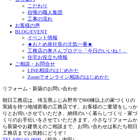
こだわり
自慢の職人集団
工事の流れ
お客様の声
BLOG/EVENT
イベント情報
★おとめ座社長の元気一番★
工務店の奥さんブログ☆「今日のいいね！」
住宅お役立ち情報
ご相談・お問合せ
LINE相談のはじめかた
Zoomでオンライン相談のはじめかた
リフォーム・新築のお問い合わせ
朝日工務店は、埼玉県ふじみ野市で800棟以上の家づくりの
実績を持つ地域密着の工務店です。お客様のご要望をしっか
りとお伺いさせていただき、納得のいく暮らしづくり・家づ
くりのお手伝いをさせていただきます。小さなリフォームか
ら新築やお建替えのご相談まで、お問い合わせは私たち朝日
工務店までお気軽にどうぞ！
TEL 0492-61-0600
（担当：内田）