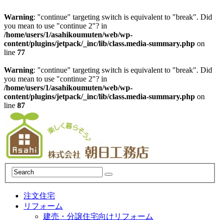
Warning
: "continue" targeting switch is equivalent to "break". Did
you mean to use "continue 2"? in
/home/users/1/asahikoumuten/web/wp-
content/plugins/jetpack/_inc/lib/class.media-summary.php
on
line
77
Warning
: "continue" targeting switch is equivalent to "break". Did
you mean to use "continue 2"? in
/home/users/1/asahikoumuten/web/wp-
content/plugins/jetpack/_inc/lib/class.media-summary.php
on
line
87
注文住宅
リフォーム
建売・分譲住宅向けリフォーム