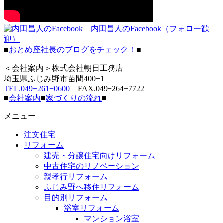
内田昌人のFacebook（フォロー歓
迎）
■
おとめ座社長のブログをチェック！
■
＜会社案内＞株式会社朝日工務店
埼玉県ふじみ野市苗間400−1
TEL.049−261−0600
FAX.049−264−7722
■
会社案内
■
家づくりの流れ
■
メニュー
注文住宅
リフォーム
建売・分譲住宅向けリフォーム
中古住宅のリノベーション
親孝行リフォーム
ふじみ野へ移住リフォーム
目的別リフォーム
浴室リフォーム
マンション浴室