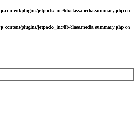
-content/plugins/jetpack/_inc/lib/class.media-summary.php
on
-content/plugins/jetpack/_inc/lib/class.media-summary.php
on