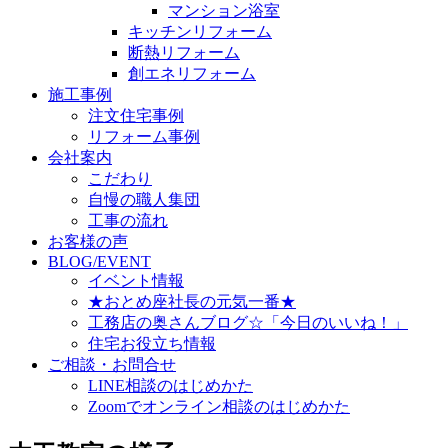
マンション浴室
キッチンリフォーム
断熱リフォーム
創エネリフォーム
施工事例
注文住宅事例
リフォーム事例
会社案内
こだわり
自慢の職人集団
工事の流れ
お客様の声
BLOG/EVENT
イベント情報
★おとめ座社長の元気一番★
工務店の奥さんブログ☆「今日のいいね！」
住宅お役立ち情報
ご相談・お問合せ
LINE相談のはじめかた
Zoomでオンライン相談のはじめかた