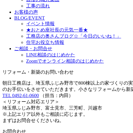
工事の流れ
お客様の声
BLOG/EVENT
イベント情報
★おとめ座社長の元気一番★
工務店の奥さんブログ☆「今日のいいね！」
住宅お役立ち情報
ご相談・お問合せ
LINE相談のはじめかた
Zoomでオンライン相談のはじめかた
リフォーム・新築のお問い合わせ
朝日工務店は、埼玉県ふじみ野市で800棟以上の家づくりの
のお手伝いをさせていただきます。小さなリフォームから新
TEL 0492-61-0600
（担当：内田）
＜リフォーム対応エリア＞
埼玉県ふじみ野市、富士見市、三芳町、川越市
※上記エリア以外もご相談に応じます。
まずはお問合せくださいね。
お問合わせ