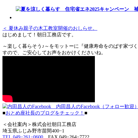
＜ 夏休み親子の木工教室開催のおしらせ。
はじめまして！朝日工務店です。
～楽しく暮らそう♪～をモットーに『健康寿命をのばす家づく
すので、ご安心してお声をおかけくださいね。
内田昌人のFacebook（フォロー歓迎
■
おとめ座社長のブログをチェック！
■
＜会社案内＞株式会社朝日工務店
埼玉県ふじみ野市苗間400−1
TEL.049−261−0600
FAX.049−264−7722