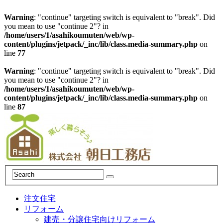
Warning
: "continue" targeting switch is equivalent to "break". Did
you mean to use "continue 2"? in
/home/users/1/asahikoumuten/web/wp-
content/plugins/jetpack/_inc/lib/class.media-summary.php
on
line
77
Warning
: "continue" targeting switch is equivalent to "break". Did
you mean to use "continue 2"? in
/home/users/1/asahikoumuten/web/wp-
content/plugins/jetpack/_inc/lib/class.media-summary.php
on
line
87
注文住宅
リフォーム
建売・分譲住宅向けリフォーム