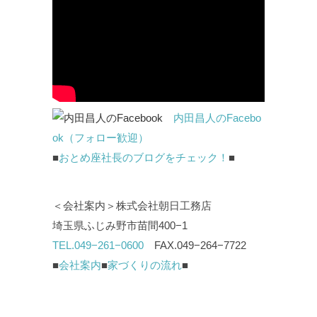
内田昌人のFacebo
ok（フォロー歓迎）
■
おとめ座社長のブログをチェック！
■
＜会社案内＞株式会社朝日工務店
埼玉県ふじみ野市苗間400−1
TEL.049−261−0600
FAX.049−264−7722
■
会社案内
■
家づくりの流れ
■