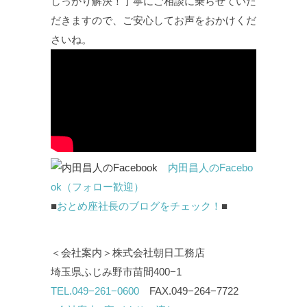
しっかり解決！丁寧にご相談に乗らせていた
だきますので、ご安心してお声をおかけくだ
さいね。
内田昌人のFacebo
ok（フォロー歓迎）
■
おとめ座社長のブログをチェック！
■
＜会社案内＞株式会社朝日工務店
埼玉県ふじみ野市苗間400−1
TEL.049−261−0600
FAX.049−264−7722