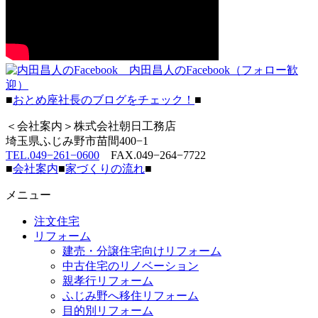
内田昌人のFacebook（フォロー歓
迎）
■
おとめ座社長のブログをチェック！
■
＜会社案内＞株式会社朝日工務店
埼玉県ふじみ野市苗間400−1
TEL.049−261−0600
FAX.049−264−7722
■
会社案内
■
家づくりの流れ
■
メニュー
注文住宅
リフォーム
建売・分譲住宅向けリフォーム
中古住宅のリノベーション
親孝行リフォーム
ふじみ野へ移住リフォーム
目的別リフォーム