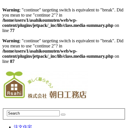
Warning
: "continue" targeting switch is equivalent to "break". Did
you mean to use "continue 2"? in
/home/users/1/asahikoumuten/web/wp-
content/plugins/jetpack/_inc/lib/class.media-summary.php
on
line
77
Warning
: "continue" targeting switch is equivalent to "break". Did
you mean to use "continue 2"? in
/home/users/1/asahikoumuten/web/wp-
content/plugins/jetpack/_inc/lib/class.media-summary.php
on
line
87
注文住宅