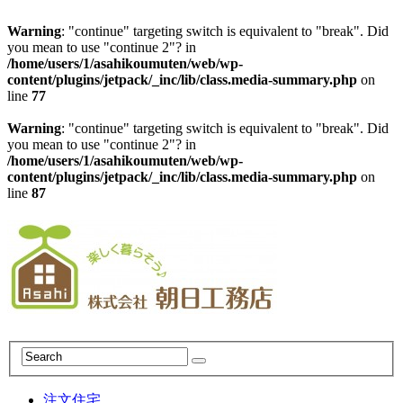
Warning
: "continue" targeting switch is equivalent to "break". Did
you mean to use "continue 2"? in
/home/users/1/asahikoumuten/web/wp-
content/plugins/jetpack/_inc/lib/class.media-summary.php
on
line
77
Warning
: "continue" targeting switch is equivalent to "break". Did
you mean to use "continue 2"? in
/home/users/1/asahikoumuten/web/wp-
content/plugins/jetpack/_inc/lib/class.media-summary.php
on
line
87
注文住宅