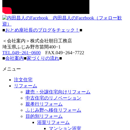
内田昌人のFacebook（フォロー歓
迎）
■
おとめ座社長のブログをチェック！
■
＜会社案内＞株式会社朝日工務店
埼玉県ふじみ野市苗間400−1
TEL.049−261−0600
FAX.049−264−7722
■
会社案内
■
家づくりの流れ
■
メニュー
注文住宅
リフォーム
建売・分譲住宅向けリフォーム
中古住宅のリノベーション
親孝行リフォーム
ふじみ野へ移住リフォーム
目的別リフォーム
浴室リフォーム
マンション浴室