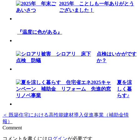
2025年 ことしも一年ありがとう
ございました！
『温度に色がある』
点検はいかがです
か？
夏を涼
しく暮
らす♪
＜ 既築住宅における高性能建材導入促進事業（補助金情
報）
Comment
コメントを書くには
ログイン
が必要です