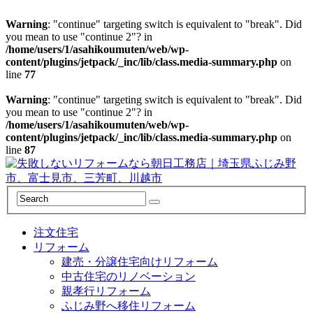
Warning
: "continue" targeting switch is equivalent to "break". Did
you mean to use "continue 2"? in
/home/users/1/asahikoumuten/web/wp-
content/plugins/jetpack/_inc/lib/class.media-summary.php
on
line
77
Warning
: "continue" targeting switch is equivalent to "break". Did
you mean to use "continue 2"? in
/home/users/1/asahikoumuten/web/wp-
content/plugins/jetpack/_inc/lib/class.media-summary.php
on
line
87
注文住宅
リフォーム
建売・分譲住宅向けリフォーム
中古住宅のリノベーション
親孝行リフォーム
ふじみ野へ移住リフォーム