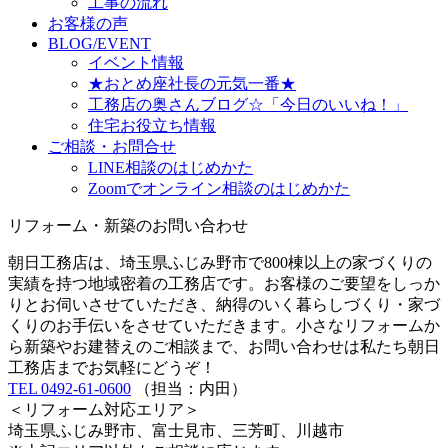
工事の流れ
お客様の声
BLOG/EVENT
イベント情報
★おとめ座社長の元気一番★
工務店の奥さんブログ☆「今日のいいね！」
住宅お役立ち情報
ご相談・お問合せ
LINE相談のはじめかた
Zoomでオンライン相談のはじめかた
リフォーム・新築のお問い合わせ
朝日工務店は、埼玉県ふじみ野市で800棟以上の家づくりの
実績を持つ地域密着の工務店です。お客様のご要望をしっか
りとお伺いさせていただき、納得のいく暮らしづくり・家づ
くりのお手伝いをさせていただきます。小さなリフォームか
ら新築やお建替えのご相談まで、お問い合わせは私たち朝日
工務店までお気軽にどうぞ！
TEL 0492-61-0600
（担当：内田）
＜リフォーム対応エリア＞
埼玉県ふじみ野市、富士見市、三芳町、川越市