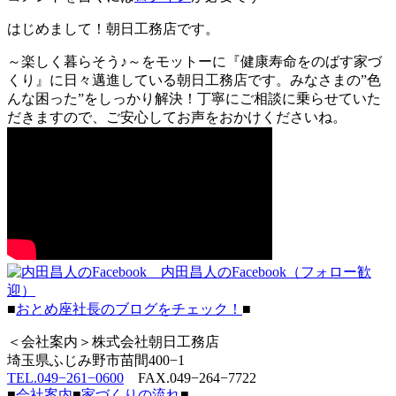
はじめまして！朝日工務店です。
～楽しく暮らそう♪～をモットーに『健康寿命をのばす家づ
くり』に日々邁進している朝日工務店です。みなさまの”色
んな困った”をしっかり解決！丁寧にご相談に乗らせていた
だきますので、ご安心してお声をおかけくださいね。
内田昌人のFacebook（フォロー歓
迎）
■
おとめ座社長のブログをチェック！
■
＜会社案内＞株式会社朝日工務店
埼玉県ふじみ野市苗間400−1
TEL.049−261−0600
FAX.049−264−7722
■
会社案内
■
家づくりの流れ
■