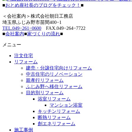
■
おとめ座社長のブログをチェック！
■
＜会社案内＞株式会社朝日工務店
埼玉県ふじみ野市苗間400−1
TEL.049−261−0600
FAX.049−264−7722
■
会社案内
■
家づくりの流れ
■
メニュー
注文住宅
リフォーム
建売・分譲住宅向けリフォーム
中古住宅のリノベーション
親孝行リフォーム
ふじみ野へ移住リフォーム
目的別リフォーム
浴室リフォーム
マンション浴室
キッチンリフォーム
断熱リフォーム
創エネリフォーム
施工事例