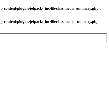
-content/plugins/jetpack/_inc/lib/class.media-summary.php
on
-content/plugins/jetpack/_inc/lib/class.media-summary.php
on