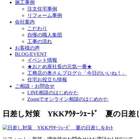
施工事例
注文住宅事例
リフォーム事例
会社案内
こだわり
自慢の職人集団
工事の流れ
お客様の声
BLOG/EVENT
イベント情報
★おとめ座社長の元気一番★
工務店の奥さんブログ☆「今日のいいね！」
住宅お役立ち情報
ご相談・お問合せ
LINE相談のはじめかた
Zoomでオンライン相談のはじめかた
日差し対策 YKKｱｳﾀｰｼｪｰﾄﾞ 夏の日差