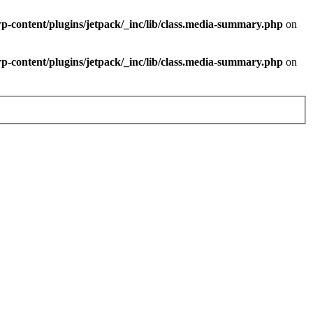
-content/plugins/jetpack/_inc/lib/class.media-summary.php
on
-content/plugins/jetpack/_inc/lib/class.media-summary.php
on