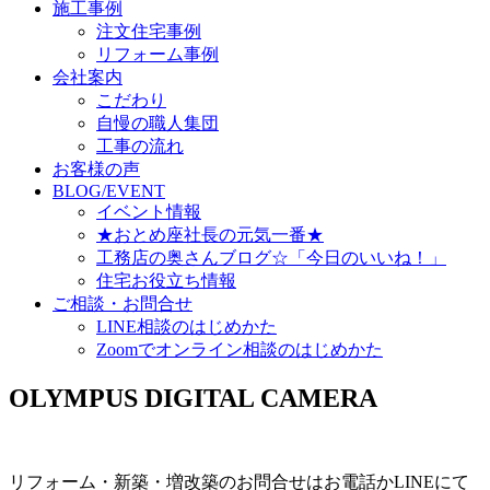
施工事例
注文住宅事例
リフォーム事例
会社案内
こだわり
自慢の職人集団
工事の流れ
お客様の声
BLOG/EVENT
イベント情報
★おとめ座社長の元気一番★
工務店の奥さんブログ☆「今日のいいね！」
住宅お役立ち情報
ご相談・お問合せ
LINE相談のはじめかた
Zoomでオンライン相談のはじめかた
OLYMPUS DIGITAL CAMERA
リフォーム・新築・増改築のお問合せはお電話かLINEにて