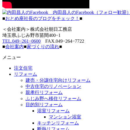
内田昌人のFacebook（フォロー歓迎
■
おとめ座社長のブログをチェック！
■
＜会社案内＞株式会社朝日工務店
埼玉県ふじみ野市苗間400−1
TEL.049−261−0600
FAX.049−264−7722
■
会社案内
■
家づくりの流れ
■
メニュー
注文住宅
リフォーム
建売・分譲住宅向けリフォーム
中古住宅のリノベーション
親孝行リフォーム
ふじみ野へ移住リフォーム
目的別リフォーム
浴室リフォーム
マンション浴室
キッチンリフォーム
断熱リフォーム