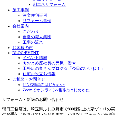
創エネリフォーム
施工事例
注文住宅事例
リフォーム事例
会社案内
こだわり
自慢の職人集団
工事の流れ
お客様の声
BLOG/EVENT
イベント情報
★おとめ座社長の元気一番★
工務店の奥さんブログ☆「今日のいいね！」
住宅お役立ち情報
ご相談・お問合せ
LINE相談のはじめかた
Zoomでオンライン相談のはじめかた
リフォーム・新築のお問い合わせ
朝日工務店は、埼玉県ふじみ野市で800棟以上の家づくりの
のお手伝いをさせていただきます。小さなリフォームから新