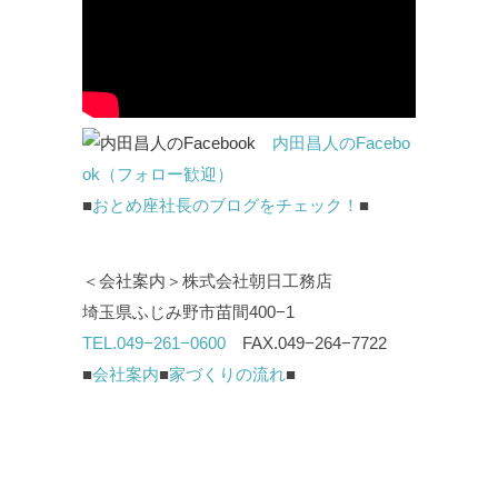
内田昌人のFacebo
ok（フォロー歓迎）
■
おとめ座社長のブログをチェック！
■
＜会社案内＞株式会社朝日工務店
埼玉県ふじみ野市苗間400−1
TEL.049−261−0600
FAX.049−264−7722
■
会社案内
■
家づくりの流れ
■