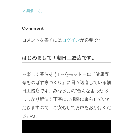
＜ 梨畑にて。
Comment
コメントを書くには
ログイン
が必要です
はじめまして！朝日工務店です。
～楽しく暮らそう♪～をモットーに『健康寿
命をのばす家づくり』に日々邁進している朝
日工務店です。みなさまの”色んな困った”を
しっかり解決！丁寧にご相談に乗らせていた
だきますので、ご安心してお声をおかけくだ
さいね。