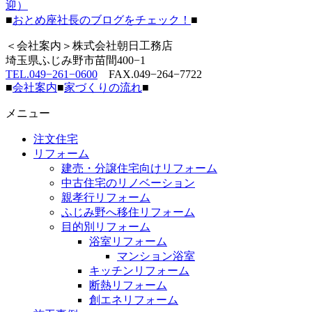
迎）
■
おとめ座社長のブログをチェック！
■
＜会社案内＞株式会社朝日工務店
埼玉県ふじみ野市苗間400−1
TEL.049−261−0600
FAX.049−264−7722
■
会社案内
■
家づくりの流れ
■
メニュー
注文住宅
リフォーム
建売・分譲住宅向けリフォーム
中古住宅のリノベーション
親孝行リフォーム
ふじみ野へ移住リフォーム
目的別リフォーム
浴室リフォーム
マンション浴室
キッチンリフォーム
断熱リフォーム
創エネリフォーム