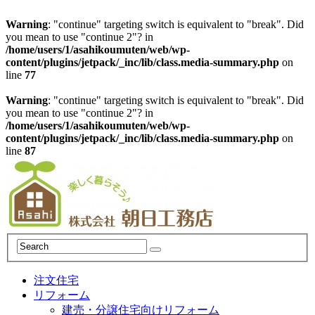
Warning
: "continue" targeting switch is equivalent to "break". Did
you mean to use "continue 2"? in
/home/users/1/asahikoumuten/web/wp-
content/plugins/jetpack/_inc/lib/class.media-summary.php
on
line
77
Warning
: "continue" targeting switch is equivalent to "break". Did
you mean to use "continue 2"? in
/home/users/1/asahikoumuten/web/wp-
content/plugins/jetpack/_inc/lib/class.media-summary.php
on
line
87
注文住宅
リフォーム
建売・分譲住宅向けリフォーム