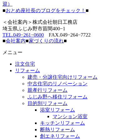
迎）
■
おとめ座社長のブログをチェック！
■
＜会社案内＞株式会社朝日工務店
埼玉県ふじみ野市苗間400−1
TEL.049−261−0600
FAX.049−264−7722
■
会社案内
■
家づくりの流れ
■
メニュー
注文住宅
リフォーム
建売・分譲住宅向けリフォーム
中古住宅のリノベーション
親孝行リフォーム
ふじみ野へ移住リフォーム
目的別リフォーム
浴室リフォーム
マンション浴室
キッチンリフォーム
断熱リフォーム
創エネリフォーム