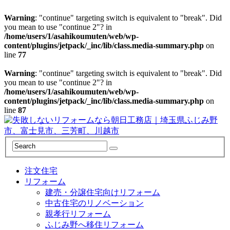
Warning
: "continue" targeting switch is equivalent to "break". Did
you mean to use "continue 2"? in
/home/users/1/asahikoumuten/web/wp-
content/plugins/jetpack/_inc/lib/class.media-summary.php
on
line
77
Warning
: "continue" targeting switch is equivalent to "break". Did
you mean to use "continue 2"? in
/home/users/1/asahikoumuten/web/wp-
content/plugins/jetpack/_inc/lib/class.media-summary.php
on
line
87
注文住宅
リフォーム
建売・分譲住宅向けリフォーム
中古住宅のリノベーション
親孝行リフォーム
ふじみ野へ移住リフォーム