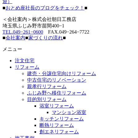
迎）
■
おとめ座社長のブログをチェック！
■
＜会社案内＞株式会社朝日工務店
埼玉県ふじみ野市苗間400−1
TEL.049−261−0600
FAX.049−264−7722
■
会社案内
■
家づくりの流れ
■
メニュー
注文住宅
リフォーム
建売・分譲住宅向けリフォーム
中古住宅のリノベーション
親孝行リフォーム
ふじみ野へ移住リフォーム
目的別リフォーム
浴室リフォーム
マンション浴室
キッチンリフォーム
断熱リフォーム
創エネリフォーム