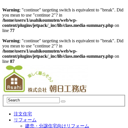
Warning
: "continue" targeting switch is equivalent to "break". Did
you mean to use "continue 2"? in
/home/users/1/asahikoumuten/web/wp-
content/plugins/jetpack/_inc/lib/class.media-summary.php
on
line
77
Warning
: "continue" targeting switch is equivalent to "break". Did
you mean to use "continue 2"? in
/home/users/1/asahikoumuten/web/wp-
content/plugins/jetpack/_inc/lib/class.media-summary.php
on
line
87
注文住宅
リフォーム
建売・分譲住宅向けリフォーム