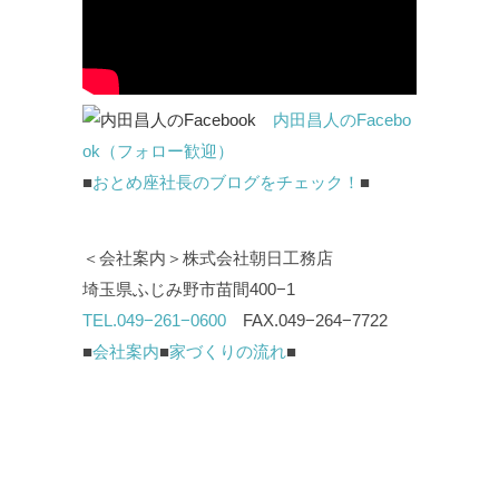
内田昌人のFacebo
ok（フォロー歓迎）
■
おとめ座社長のブログをチェック！
■
＜会社案内＞株式会社朝日工務店
埼玉県ふじみ野市苗間400−1
TEL.049−261−0600
FAX.049−264−7722
■
会社案内
■
家づくりの流れ
■