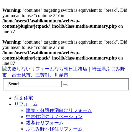
Warning
: "continue" targeting switch is equivalent to "break". Did
you mean to use "continue 2"? in
/home/users/1/asahikoumuten/web/wp-
content/plugins/jetpack/_inc/lib/class.media-summary.php
on
line
77
Warning
: "continue" targeting switch is equivalent to "break". Did
you mean to use "continue 2"? in
/home/users/1/asahikoumuten/web/wp-
content/plugins/jetpack/_inc/lib/class.media-summary.php
on
line
87
注文住宅
リフォーム
建売・分譲住宅向けリフォーム
中古住宅のリノベーション
親孝行リフォーム
ふじみ野へ移住リフォーム