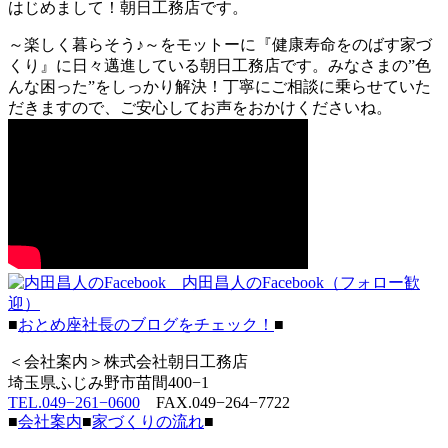
はじめまして！朝日工務店です。
～楽しく暮らそう♪～をモットーに『健康寿命をのばす家づ
くり』に日々邁進している朝日工務店です。みなさまの”色
んな困った”をしっかり解決！丁寧にご相談に乗らせていた
だきますので、ご安心してお声をおかけくださいね。
内田昌人のFacebook（フォロー歓
迎）
■
おとめ座社長のブログをチェック！
■
＜会社案内＞株式会社朝日工務店
埼玉県ふじみ野市苗間400−1
TEL.049−261−0600
FAX.049−264−7722
■
会社案内
■
家づくりの流れ
■