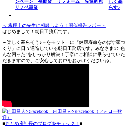
しく暮
らす♪
＜ 税理士の先生に相談しよう！開催報告レポート
はじめまして！朝日工務店です。
～楽しく暮らそう♪～をモットーに『健康寿命をのばす家づ
くり』に日々邁進している朝日工務店です。みなさまの”色
んな困った”をしっかり解決！丁寧にご相談に乗らせていた
だきますので、ご安心してお声をおかけくださいね。
内田昌人のFacebook（フォロー歓
迎）
■
おとめ座社長のブログをチェック！
■