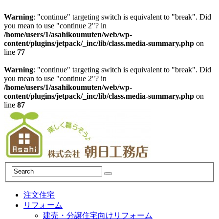
Warning
: "continue" targeting switch is equivalent to "break". Did
you mean to use "continue 2"? in
/home/users/1/asahikoumuten/web/wp-
content/plugins/jetpack/_inc/lib/class.media-summary.php
on
line
77
Warning
: "continue" targeting switch is equivalent to "break". Did
you mean to use "continue 2"? in
/home/users/1/asahikoumuten/web/wp-
content/plugins/jetpack/_inc/lib/class.media-summary.php
on
line
87
注文住宅
リフォーム
建売・分譲住宅向けリフォーム