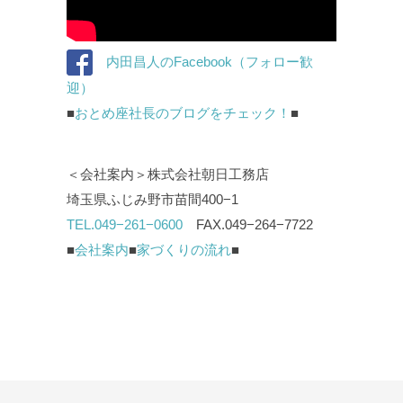
内田昌人のFacebook（フォロー歓
迎）
■
おとめ座社長のブログをチェック！
■
＜会社案内＞株式会社朝日工務店
埼玉県ふじみ野市苗間400−1
TEL.049−261−0600
FAX.049−264−7722
■
会社案内
■
家づくりの流れ
■