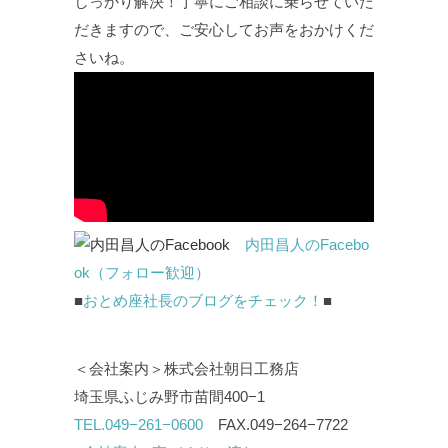
しっかり解決！丁寧にご相談に乗らせていた
だきますので、ご安心してお声をおかけくだ
さいね。
内田昌人のFacebo
ok（フォロー歓迎）
■
おとめ座社長のブログをチェック！
■
＜会社案内＞株式会社朝日工務店
埼玉県ふじみ野市苗間400−1
TEL.049−261−0600
FAX.049−264−7722