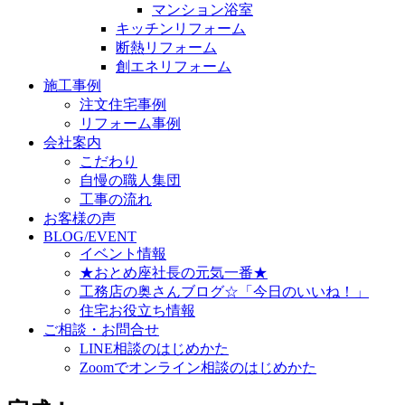
マンション浴室
キッチンリフォーム
断熱リフォーム
創エネリフォーム
施工事例
注文住宅事例
リフォーム事例
会社案内
こだわり
自慢の職人集団
工事の流れ
お客様の声
BLOG/EVENT
イベント情報
★おとめ座社長の元気一番★
工務店の奥さんブログ☆「今日のいいね！」
住宅お役立ち情報
ご相談・お問合せ
LINE相談のはじめかた
Zoomでオンライン相談のはじめかた