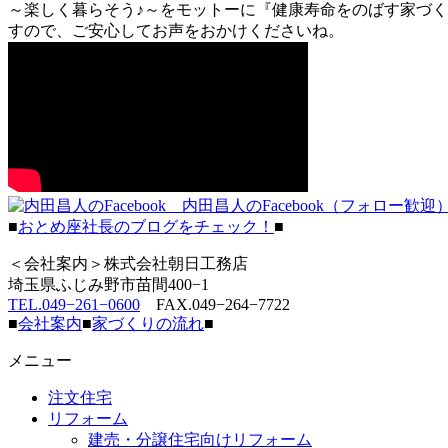
～楽しく暮らそう♪～をモットーに『健康寿命をのばす家づく
すので、ご安心してお声をおかけくださいね。
内田昌人のFacebook（フォロー歓迎
■
おとめ座社長のブログをチェック！
■
＜会社案内＞株式会社朝日工務店
埼玉県ふじみ野市苗間400−1
TEL.049−261−0600
FAX.049−264−7722
■
会社案内
■
家づくりの流れ
■
メニュー
注文住宅
リフォーム
建売・分譲住宅向けリフォーム