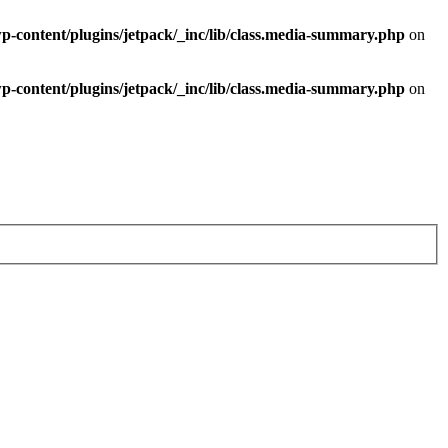
-content/plugins/jetpack/_inc/lib/class.media-summary.php
on
-content/plugins/jetpack/_inc/lib/class.media-summary.php
on