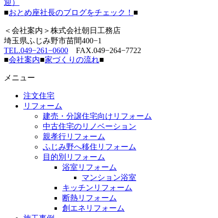
迎）
■
おとめ座社長のブログをチェック！
■
＜会社案内＞株式会社朝日工務店
埼玉県ふじみ野市苗間400−1
TEL.049−261−0600
FAX.049−264−7722
■
会社案内
■
家づくりの流れ
■
メニュー
注文住宅
リフォーム
建売・分譲住宅向けリフォーム
中古住宅のリノベーション
親孝行リフォーム
ふじみ野へ移住リフォーム
目的別リフォーム
浴室リフォーム
マンション浴室
キッチンリフォーム
断熱リフォーム
創エネリフォーム