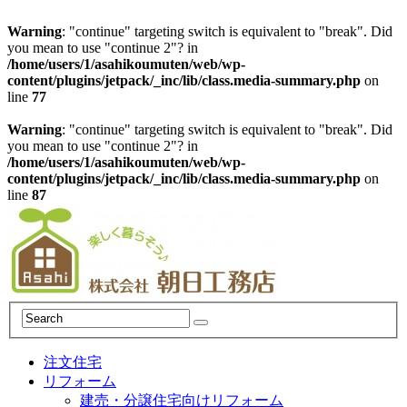
Warning
: "continue" targeting switch is equivalent to "break". Did
you mean to use "continue 2"? in
/home/users/1/asahikoumuten/web/wp-
content/plugins/jetpack/_inc/lib/class.media-summary.php
on
line
77
Warning
: "continue" targeting switch is equivalent to "break". Did
you mean to use "continue 2"? in
/home/users/1/asahikoumuten/web/wp-
content/plugins/jetpack/_inc/lib/class.media-summary.php
on
line
87
注文住宅
リフォーム
建売・分譲住宅向けリフォーム