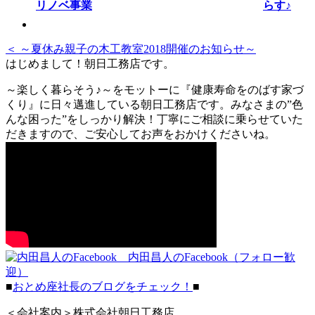
らす♪
＜ ～夏休み親子の木工教室2018開催のお知らせ～
はじめまして！朝日工務店です。
～楽しく暮らそう♪～をモットーに『健康寿命をのばす家づ
くり』に日々邁進している朝日工務店です。みなさまの”色
んな困った”をしっかり解決！丁寧にご相談に乗らせていた
だきますので、ご安心してお声をおかけくださいね。
内田昌人のFacebook（フォロー歓
迎）
■
おとめ座社長のブログをチェック！
■
＜会社案内＞株式会社朝日工務店