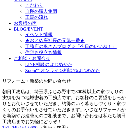
こだわり
自慢の職人集団
工事の流れ
お客様の声
BLOG/EVENT
イベント情報
★おとめ座社長の元気一番★
工務店の奥さんブログ☆「今日のいいね！」
住宅お役立ち情報
ご相談・お問合せ
LINE相談のはじめかた
Zoomでオンライン相談のはじめかた
リフォーム・新築のお問い合わせ
朝日工務店は、埼玉県ふじみ野市で800棟以上の家づくりの
実績を持つ地域密着の工務店です。お客様のご要望をしっか
りとお伺いさせていただき、納得のいく暮らしづくり・家づ
くりのお手伝いをさせていただきます。小さなリフォームか
ら新築やお建替えのご相談まで、お問い合わせは私たち朝日
工務店までお気軽にどうぞ！
TEL 0492-61-0600
（担当：内田）