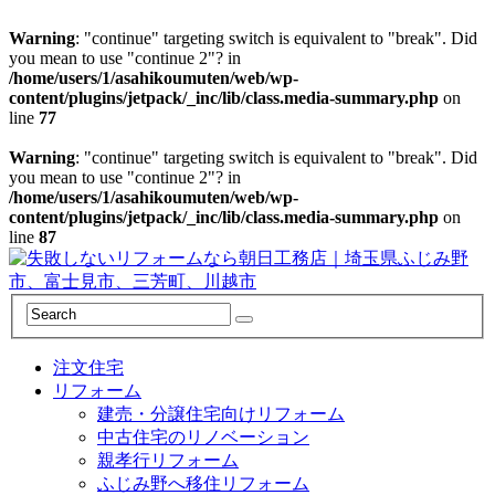
Warning
: "continue" targeting switch is equivalent to "break". Did
you mean to use "continue 2"? in
/home/users/1/asahikoumuten/web/wp-
content/plugins/jetpack/_inc/lib/class.media-summary.php
on
line
77
Warning
: "continue" targeting switch is equivalent to "break". Did
you mean to use "continue 2"? in
/home/users/1/asahikoumuten/web/wp-
content/plugins/jetpack/_inc/lib/class.media-summary.php
on
line
87
注文住宅
リフォーム
建売・分譲住宅向けリフォーム
中古住宅のリノベーション
親孝行リフォーム
ふじみ野へ移住リフォーム