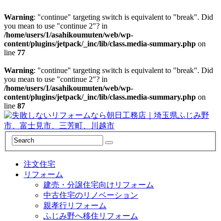
Warning
: "continue" targeting switch is equivalent to "break". Did
you mean to use "continue 2"? in
/home/users/1/asahikoumuten/web/wp-
content/plugins/jetpack/_inc/lib/class.media-summary.php
on
line
77
Warning
: "continue" targeting switch is equivalent to "break". Did
you mean to use "continue 2"? in
/home/users/1/asahikoumuten/web/wp-
content/plugins/jetpack/_inc/lib/class.media-summary.php
on
line
87
注文住宅
リフォーム
建売・分譲住宅向けリフォーム
中古住宅のリノベーション
親孝行リフォーム
ふじみ野へ移住リフォーム