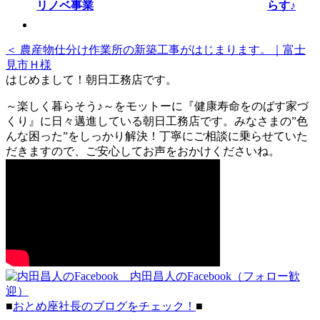
らす♪
＜ 農産物仕分け作業所の新築工事がはじまります。｜富士
見市Ｈ様
はじめまして！朝日工務店です。
～楽しく暮らそう♪～をモットーに『健康寿命をのばす家づ
くり』に日々邁進している朝日工務店です。みなさまの”色
んな困った”をしっかり解決！丁寧にご相談に乗らせていた
だきますので、ご安心してお声をおかけくださいね。
内田昌人のFacebook（フォロー歓
迎）
■
おとめ座社長のブログをチェック！
■