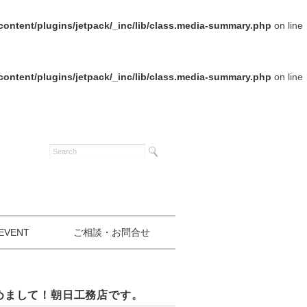
ontent/plugins/jetpack/_inc/lib/class.media-summary.php
on line
ontent/plugins/jetpack/_inc/lib/class.media-summary.php
on line
EVENT
ご相談・お問合せ
めまして！朝日工務店です。