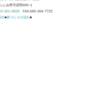
ふじみ野市苗間400−1
49−261−0600
FAX.049−264−7722
案内
■
家づくりの流れ
■