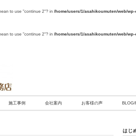
 mean to use "continue 2"? in
/home/users/1/asahikoumuten/web/wp-c
 mean to use "continue 2"? in
/home/users/1/asahikoumuten/web/wp-c
施工事例
会社案内
お客様の声
BLOG/
はじ