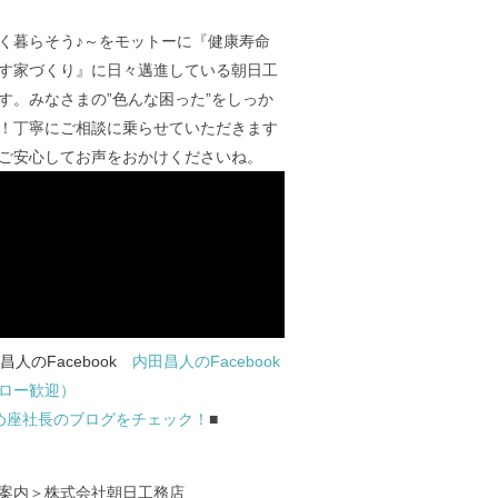
く暮らそう♪～をモットーに『健康寿命
す家づくり』に日々邁進している朝日工
す。みなさまの”色んな困った”をしっか
！丁寧にご相談に乗らせていただきます
ご安心してお声をおかけくださいね。
内田昌人のFacebook
ロー歓迎）
め座社長のブログをチェック！
■
案内＞株式会社朝日工務店