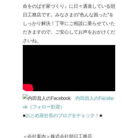
命をのばす家づくり』に日々邁進している朝
日工務店です。みなさまの”色んな困った”を
しっかり解決！丁寧にご相談に乗らせていた
だきますので、ご安心してお声をおかけくだ
さいね。
内田昌人のFacebo
ok（フォロー歓迎）
■
おとめ座社長のブログをチェック！
■
＜会社案内＞株式会社朝日工務店