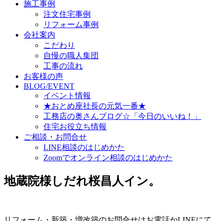
施工事例
注文住宅事例
リフォーム事例
会社案内
こだわり
自慢の職人集団
工事の流れ
お客様の声
BLOG/EVENT
イベント情報
★おとめ座社長の元気一番★
工務店の奥さんブログ☆「今日のいいね！」
住宅お役立ち情報
ご相談・お問合せ
LINE相談のはじめかた
Zoomでオンライン相談のはじめかた
地蔵院様しだれ桜昌人イン。
リフォーム・新築・増改築のお問合せはお電話かLINEにて