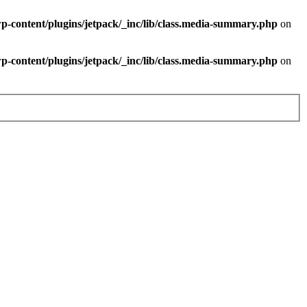
-content/plugins/jetpack/_inc/lib/class.media-summary.php
on
-content/plugins/jetpack/_inc/lib/class.media-summary.php
on