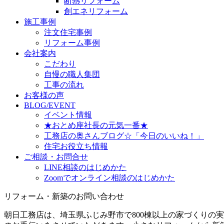
断熱リフォーム
創エネリフォーム
施工事例
注文住宅事例
リフォーム事例
会社案内
こだわり
自慢の職人集団
工事の流れ
お客様の声
BLOG/EVENT
イベント情報
★おとめ座社長の元気一番★
工務店の奥さんブログ☆「今日のいいね！」
住宅お役立ち情報
ご相談・お問合せ
LINE相談のはじめかた
Zoomでオンライン相談のはじめかた
リフォーム・新築のお問い合わせ
朝日工務店は、埼玉県ふじみ野市で800棟以上の家づくりの