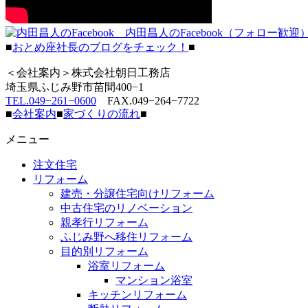
内田昌人のFacebook（フォロー歓迎
■
おとめ座社長のブログをチェック！
■
＜会社案内＞株式会社朝日工務店
埼玉県ふじみ野市苗間400−1
TEL.049−261−0600
FAX.049−264−7722
■
会社案内
■
家づくりの流れ
■
メニュー
注文住宅
リフォーム
建売・分譲住宅向けリフォーム
中古住宅のリノベーション
親孝行リフォーム
ふじみ野へ移住リフォーム
目的別リフォーム
浴室リフォーム
マンション浴室
キッチンリフォーム