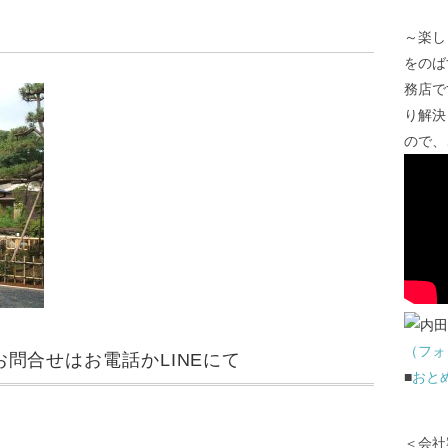
～楽し
をのば
務店で
り解決
ので、
（フォ
問合せはお電話かLINEにて
■
おと
＜会社