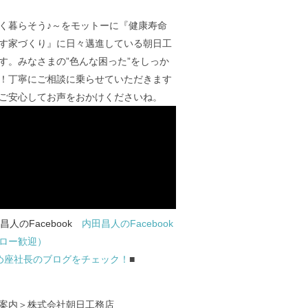
く暮らそう♪～をモットーに『健康寿命
す家づくり』に日々邁進している朝日工
す。みなさまの”色んな困った”をしっか
！丁寧にご相談に乗らせていただきます
ご安心してお声をおかけくださいね。
内田昌人のFacebook
ロー歓迎）
め座社長のブログをチェック！
■
案内＞株式会社朝日工務店