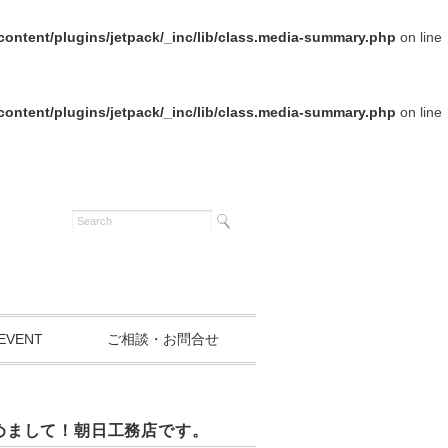
ontent/plugins/jetpack/_inc/lib/class.media-summary.php
on line
ontent/plugins/jetpack/_inc/lib/class.media-summary.php
on line
EVENT
ご相談・お問合せ
めまして！朝日工務店です。