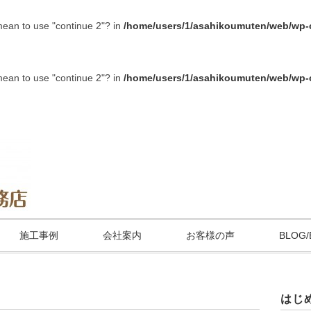
 mean to use "continue 2"? in
/home/users/1/asahikoumuten/web/wp-c
 mean to use "continue 2"? in
/home/users/1/asahikoumuten/web/wp-c
施工事例
会社案内
お客様の声
BLOG/
はじ