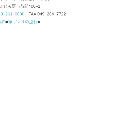
ふじみ野市苗間400−1
49−261−0600
FAX.049−264−7722
案内
■
家づくりの流れ
■