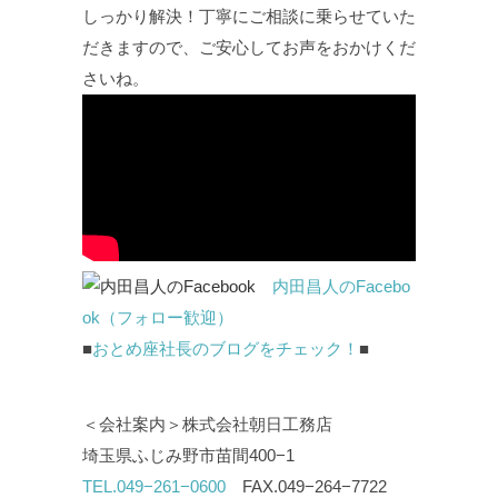
しっかり解決！丁寧にご相談に乗らせていた
だきますので、ご安心してお声をおかけくだ
さいね。
内田昌人のFacebo
ok（フォロー歓迎）
■
おとめ座社長のブログをチェック！
■
＜会社案内＞株式会社朝日工務店
埼玉県ふじみ野市苗間400−1
TEL.049−261−0600
FAX.049−264−7722