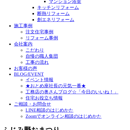
マンション浴室
キッチンリフォーム
断熱リフォーム
創エネリフォーム
施工事例
注文住宅事例
リフォーム事例
会社案内
こだわり
自慢の職人集団
工事の流れ
お客様の声
BLOG/EVENT
イベント情報
★おとめ座社長の元気一番★
工務店の奥さんブログ☆「今日のいいね！」
住宅お役立ち情報
ご相談・お問合せ
LINE相談のはじめかた
Zoomでオンライン相談のはじめかた