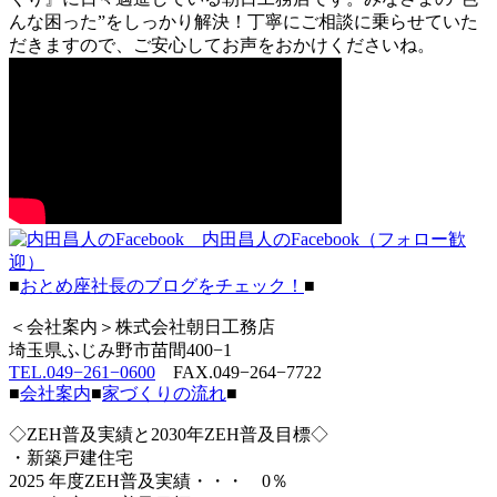
んな困った”をしっかり解決！丁寧にご相談に乗らせていた
だきますので、ご安心してお声をおかけくださいね。
内田昌人のFacebook（フォロー歓
迎）
■
おとめ座社長のブログをチェック！
■
＜会社案内＞株式会社朝日工務店
埼玉県ふじみ野市苗間400−1
TEL.049−261−0600
FAX.049−264−7722
■
会社案内
■
家づくりの流れ
■
◇ZEH普及実績と2030年ZEH普及目標◇
・新築戸建住宅
2025 年度ZEH普及実績・・・ 0％