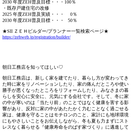
2030 年度ZEH普及目標・・・100％
・既存戸建住宅の改修
2025 年度ZEH普及実績・・・ 0％
2030 年度ZEH普及目標・・・ 50％
★SII ＺＥＨビルダー/プランナー一覧検索ページ★
https://zehweb.jp/registration/builder/
朝日工務店を知ってほしい♡
朝日工務店は、新しく家を建てたり、暮らし方が変わってき
た時に家をリノベーションしたり、家の痛んだところや使い
勝手が悪くなったところをリフォームしたり、みなさまの暮
らしを安心に安全に、元気にする会社です。そして、冬に家
の中が寒いのは「当たり前」のことではなく健康を害する影
響があり、反対に家の中があたたかく力むことなく過ごせる
家は、健康を守ることはモチロンのこと、家計にも地球環境
にもやさしいことをお伝えしながら、冬も夏も力まずにスト
レスなく暮らせる『健康寿命をのばす家づくり』に邁進して