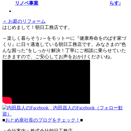
らす♪
＜ お庭のリフォーム
はじめまして！朝日工務店です。
～楽しく暮らそう♪～をモットーに『健康寿命をのばす家づ
くり』に日々邁進している朝日工務店です。みなさまの”色
んな困った”をしっかり解決！丁寧にご相談に乗らせていた
だきますので、ご安心してお声をおかけくださいね。
内田昌人のFacebook（フォロー歓
迎）
■
おとめ座社長のブログをチェック！
■
＜会社案内＞株式会社朝日工務店