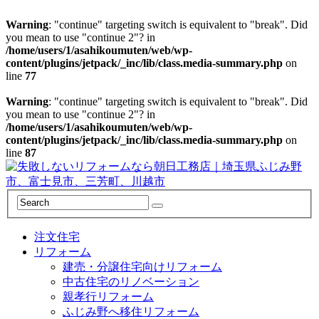
Warning
: "continue" targeting switch is equivalent to "break". Did
you mean to use "continue 2"? in
/home/users/1/asahikoumuten/web/wp-
content/plugins/jetpack/_inc/lib/class.media-summary.php
on
line
77
Warning
: "continue" targeting switch is equivalent to "break". Did
you mean to use "continue 2"? in
/home/users/1/asahikoumuten/web/wp-
content/plugins/jetpack/_inc/lib/class.media-summary.php
on
line
87
注文住宅
リフォーム
建売・分譲住宅向けリフォーム
中古住宅のリノベーション
親孝行リフォーム
ふじみ野へ移住リフォーム