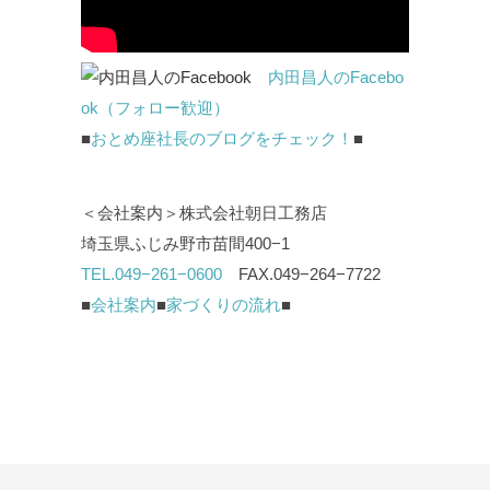
内田昌人のFacebo
ok（フォロー歓迎）
■
おとめ座社長のブログをチェック！
■
＜会社案内＞株式会社朝日工務店
埼玉県ふじみ野市苗間400−1
TEL.049−261−0600
FAX.049−264−7722
■
会社案内
■
家づくりの流れ
■