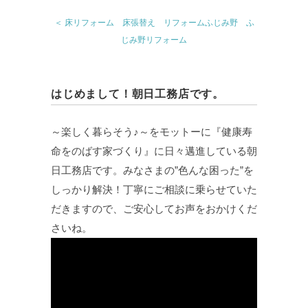
＜ 床リフォーム 床張替え リフォームふじみ野 ふ
じみ野リフォーム
はじめまして！朝日工務店です。
～楽しく暮らそう♪～をモットーに『健康寿
命をのばす家づくり』に日々邁進している朝
日工務店です。みなさまの”色んな困った”を
しっかり解決！丁寧にご相談に乗らせていた
だきますので、ご安心してお声をおかけくだ
さいね。