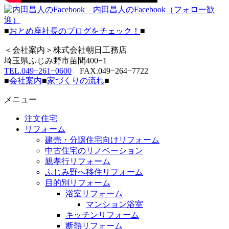
内田昌人のFacebook（フォロー歓
迎）
■
おとめ座社長のブログをチェック！
■
＜会社案内＞株式会社朝日工務店
埼玉県ふじみ野市苗間400−1
TEL.049−261−0600
FAX.049−264−7722
■
会社案内
■
家づくりの流れ
■
メニュー
注文住宅
リフォーム
建売・分譲住宅向けリフォーム
中古住宅のリノベーション
親孝行リフォーム
ふじみ野へ移住リフォーム
目的別リフォーム
浴室リフォーム
マンション浴室
キッチンリフォーム
断熱リフォーム