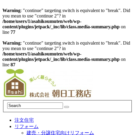
Warning
: "continue" targeting switch is equivalent to "break". Did
you mean to use "continue 2"? in
/home/users/1/asahikoumuten/web/wp-
content/plugins/jetpack/_inc/lib/class.media-summary.php
on
line
77
Warning
: "continue" targeting switch is equivalent to "break". Did
you mean to use "continue 2"? in
/home/users/1/asahikoumuten/web/wp-
content/plugins/jetpack/_inc/lib/class.media-summary.php
on
line
87
注文住宅
リフォーム
建売・分譲住宅向けリフォーム