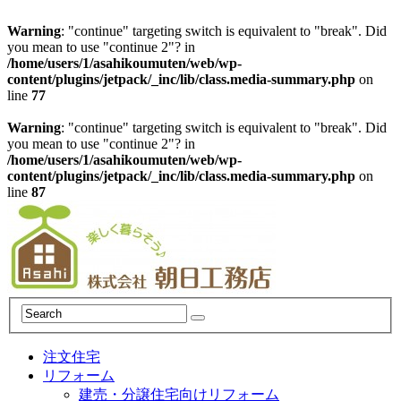
Warning
: "continue" targeting switch is equivalent to "break". Did
you mean to use "continue 2"? in
/home/users/1/asahikoumuten/web/wp-
content/plugins/jetpack/_inc/lib/class.media-summary.php
on
line
77
Warning
: "continue" targeting switch is equivalent to "break". Did
you mean to use "continue 2"? in
/home/users/1/asahikoumuten/web/wp-
content/plugins/jetpack/_inc/lib/class.media-summary.php
on
line
87
注文住宅
リフォーム
建売・分譲住宅向けリフォーム