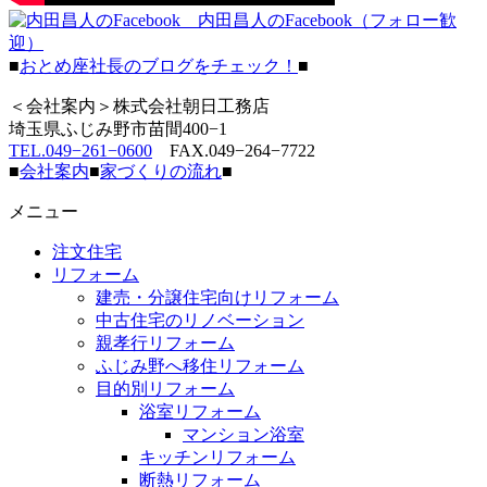
内田昌人のFacebook（フォロー歓
迎）
■
おとめ座社長のブログをチェック！
■
＜会社案内＞株式会社朝日工務店
埼玉県ふじみ野市苗間400−1
TEL.049−261−0600
FAX.049−264−7722
■
会社案内
■
家づくりの流れ
■
メニュー
注文住宅
リフォーム
建売・分譲住宅向けリフォーム
中古住宅のリノベーション
親孝行リフォーム
ふじみ野へ移住リフォーム
目的別リフォーム
浴室リフォーム
マンション浴室
キッチンリフォーム
断熱リフォーム