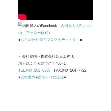
内田昌人のFacebo
ok（フォロー歓迎）
■
おとめ座社長のブログをチェック！
■
＜会社案内＞株式会社朝日工務店
埼玉県ふじみ野市苗間400−1
TEL.049−261−0600
FAX.049−264−7722
■
会社案内
■
家づくりの流れ
■