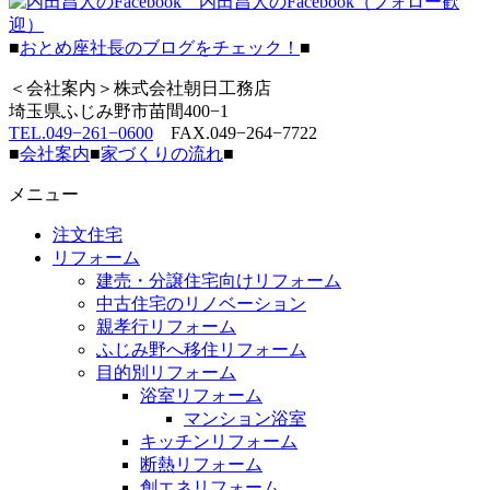
内田昌人のFacebook（フォロー歓
迎）
■
おとめ座社長のブログをチェック！
■
＜会社案内＞株式会社朝日工務店
埼玉県ふじみ野市苗間400−1
TEL.049−261−0600
FAX.049−264−7722
■
会社案内
■
家づくりの流れ
■
メニュー
注文住宅
リフォーム
建売・分譲住宅向けリフォーム
中古住宅のリノベーション
親孝行リフォーム
ふじみ野へ移住リフォーム
目的別リフォーム
浴室リフォーム
マンション浴室
キッチンリフォーム
断熱リフォーム
創エネリフォーム