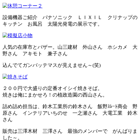
設備機器ご紹介 パナソニック ＬＩＸＩＬ クリナップの
キッチン お風呂 太陽光発電の展示です。
人気の在庫市とバザー。山三建材 外山さん ホシカメ 大
野さん アキモト 兼子さん
込んでてガンバッテマスが見えません～(笑)
２００円で大盛りの定番オイシイ焼きそば。
焼きは俺にまかせろ！の植政造園の西山さん。
詰め詰め担当は、鈴木工業所の鈴木さん 飯野ｽﾚｰﾄ商会 野
原さん インテリアいちのせ 一之瀬さん 大電工業 鈴木
さん
販売は三澤木材 三澤さん 最強のメンバーで がんばりま
した～。