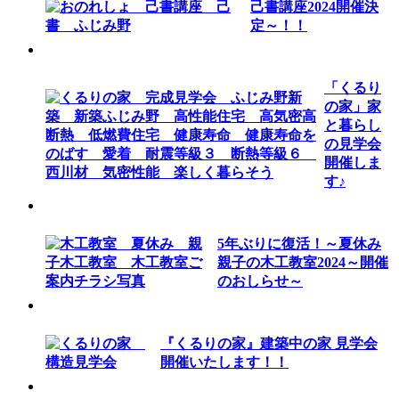
己書講座2024開催決
定～！！
「くるり
の家」家
と暮らし
の見学会
開催しま
す♪
5年ぶりに復活！～夏休み
親子の木工教室2024～開催
のおしらせ～
『くるりの家』建築中の家 見学会
開催いたします！！