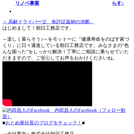
らす♪
＜ 高齢ドライバー父、免許証返納の決断。
はじめまして！朝日工務店です。
～楽しく暮らそう♪～をモットーに『健康寿命をのばす家づ
くり』に日々邁進している朝日工務店です。みなさまの”色
んな困った”をしっかり解決！丁寧にご相談に乗らせていた
だきますので、ご安心してお声をおかけくださいね。
内田昌人のFacebook（フォロー歓
迎）
■
おとめ座社長のブログをチェック！
■
＜会社案内＞株式会社朝日工務店