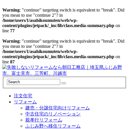
Warning
: "continue" targeting switch is equivalent to "break". Did
you mean to use "continue 2"? in
/home/users/1/asahikoumuten/web/wp-
content/plugins/jetpack/_inc/lib/class.media-summary.php
on
line
77
Warning
: "continue" targeting switch is equivalent to "break". Did
you mean to use "continue 2"? in
/home/users/1/asahikoumuten/web/wp-
content/plugins/jetpack/_inc/lib/class.media-summary.php
on
line
87
注文住宅
リフォーム
建売・分譲住宅向けリフォーム
中古住宅のリノベーション
親孝行リフォーム
ふじみ野へ移住リフォーム