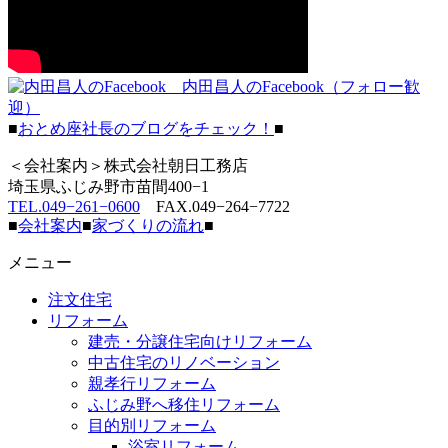
内田昌人のFacebook（フォロー歓
迎）
■
おとめ座社長のブログをチェック！
■
＜会社案内＞株式会社朝日工務店
埼玉県ふじみ野市苗間400−1
TEL.049−261−0600
FAX.049−264−7722
■
会社案内
■
家づくりの流れ
■
メニュー
注文住宅
リフォーム
建売・分譲住宅向けリフォーム
中古住宅のリノベーション
親孝行リフォーム
ふじみ野へ移住リフォーム
目的別リフォーム
浴室リフォーム