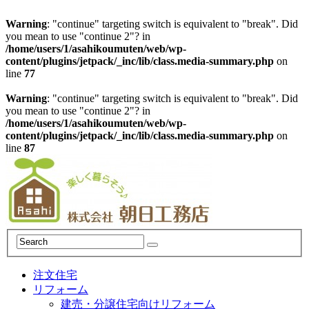
Warning
: "continue" targeting switch is equivalent to "break". Did
you mean to use "continue 2"? in
/home/users/1/asahikoumuten/web/wp-
content/plugins/jetpack/_inc/lib/class.media-summary.php
on
line
77
Warning
: "continue" targeting switch is equivalent to "break". Did
you mean to use "continue 2"? in
/home/users/1/asahikoumuten/web/wp-
content/plugins/jetpack/_inc/lib/class.media-summary.php
on
line
87
注文住宅
リフォーム
建売・分譲住宅向けリフォーム