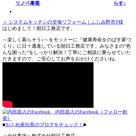
らす♪
＜ システムキッチンの交換リフォーム｜ふじみ野市T様
はじめまして！朝日工務店です。
～楽しく暮らそう♪～をモットーに『健康寿命をのばす家づ
くり』に日々邁進している朝日工務店です。みなさまの”色
んな困った”をしっかり解決！丁寧にご相談に乗らせていた
だきますので、ご安心してお声をおかけくださいね。
内田昌人のFacebook（フォロー歓
迎）
■
おとめ座社長のブログをチェック！
■
＜会社案内＞株式会社朝日工務店