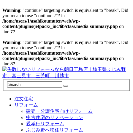
Warning
: "continue" targeting switch is equivalent to "break". Did
you mean to use "continue 2"? in
/home/users/1/asahikoumuten/web/wp-
content/plugins/jetpack/_inc/lib/class.media-summary.php
on
line
77
Warning
: "continue" targeting switch is equivalent to "break". Did
you mean to use "continue 2"? in
/home/users/1/asahikoumuten/web/wp-
content/plugins/jetpack/_inc/lib/class.media-summary.php
on
line
87
注文住宅
リフォーム
建売・分譲住宅向けリフォーム
中古住宅のリノベーション
親孝行リフォーム
ふじみ野へ移住リフォーム