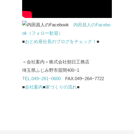
内田昌人のFacebo
ok（フォロー歓迎）
■
おとめ座社長のブログをチェック！
■
＜会社案内＞株式会社朝日工務店
埼玉県ふじみ野市苗間400−1
TEL.049−261−0600
FAX.049−264−7722
■
会社案内
■
家づくりの流れ
■