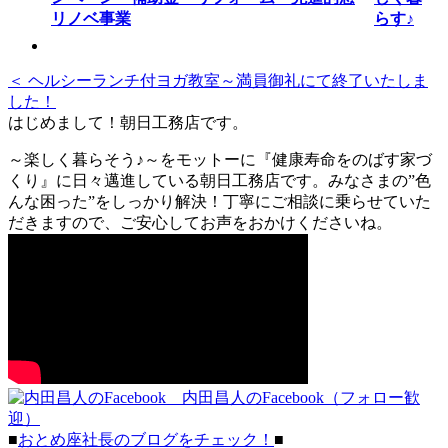
らす♪
＜ ヘルシーランチ付ヨガ教室～満員御礼にて終了いたしま
した！
はじめまして！朝日工務店です。
～楽しく暮らそう♪～をモットーに『健康寿命をのばす家づ
くり』に日々邁進している朝日工務店です。みなさまの”色
んな困った”をしっかり解決！丁寧にご相談に乗らせていた
だきますので、ご安心してお声をおかけくださいね。
内田昌人のFacebook（フォロー歓
迎）
■
おとめ座社長のブログをチェック！
■