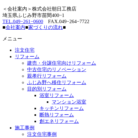
＜会社案内＞株式会社朝日工務店
埼玉県ふじみ野市苗間400−1
TEL.049−261−0600
FAX.049−264−7722
■
会社案内
■
家づくりの流れ
■
メニュー
注文住宅
リフォーム
建売・分譲住宅向けリフォーム
中古住宅のリノベーション
親孝行リフォーム
ふじみ野へ移住リフォーム
目的別リフォーム
浴室リフォーム
マンション浴室
キッチンリフォーム
断熱リフォーム
創エネリフォーム
施工事例
注文住宅事例