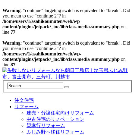
Warning
: "continue" targeting switch is equivalent to "break". Did
you mean to use "continue 2"? in
/home/users/1/asahikoumuten/web/wp-
content/plugins/jetpack/_inc/lib/class.media-summary.php
on
line
77
Warning
: "continue" targeting switch is equivalent to "break". Did
you mean to use "continue 2"? in
/home/users/1/asahikoumuten/web/wp-
content/plugins/jetpack/_inc/lib/class.media-summary.php
on
line
87
注文住宅
リフォーム
建売・分譲住宅向けリフォーム
中古住宅のリノベーション
親孝行リフォーム
ふじみ野へ移住リフォーム