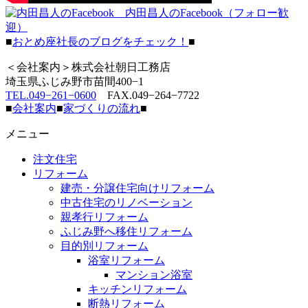
内田昌人のFacebook（フォロー歓
迎）
■
おとめ座社長のブログをチェック！
■
＜会社案内＞株式会社朝日工務店
埼玉県ふじみ野市苗間400−1
TEL.049−261−0600
FAX.049−264−7722
■
会社案内
■
家づくりの流れ
■
メニュー
注文住宅
リフォーム
建売・分譲住宅向けリフォーム
中古住宅のリノベーション
親孝行リフォーム
ふじみ野へ移住リフォーム
目的別リフォーム
浴室リフォーム
マンション浴室
キッチンリフォーム
断熱リフォーム