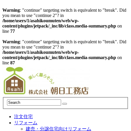
Warning
: "continue" targeting switch is equivalent to "break". Did
you mean to use "continue 2"? in
/home/users/1/asahikoumuten/web/wp-
content/plugins/jetpack/_inc/lib/class.media-summary.php
on
line
77
Warning
: "continue" targeting switch is equivalent to "break". Did
you mean to use "continue 2"? in
/home/users/1/asahikoumuten/web/wp-
content/plugins/jetpack/_inc/lib/class.media-summary.php
on
line
87
注文住宅
リフォーム
建売・分譲住宅向けリフォーム