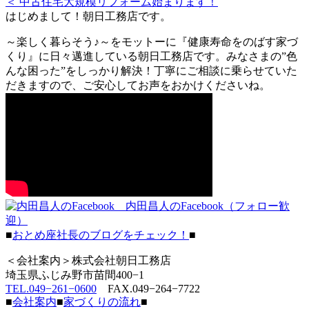
＜ 中古住宅大規模リフォーム始まります！
はじめまして！朝日工務店です。
～楽しく暮らそう♪～をモットーに『健康寿命をのばす家づ
くり』に日々邁進している朝日工務店です。みなさまの”色
んな困った”をしっかり解決！丁寧にご相談に乗らせていた
だきますので、ご安心してお声をおかけくださいね。
内田昌人のFacebook（フォロー歓
迎）
■
おとめ座社長のブログをチェック！
■
＜会社案内＞株式会社朝日工務店
埼玉県ふじみ野市苗間400−1
TEL.049−261−0600
FAX.049−264−7722
■
会社案内
■
家づくりの流れ
■