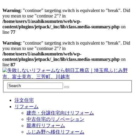
Warning
: "continue" targeting switch is equivalent to "break". Did
you mean to use "continue 2"? in
/home/users/1/asahikoumuten/web/wp-
content/plugins/jetpack/_inc/lib/class.media-summary.php
on
line
77
Warning
: "continue" targeting switch is equivalent to "break". Did
you mean to use "continue 2"? in
/home/users/1/asahikoumuten/web/wp-
content/plugins/jetpack/_inc/lib/class.media-summary.php
on
line
87
注文住宅
リフォーム
建売・分譲住宅向けリフォーム
中古住宅のリノベーション
親孝行リフォーム
ふじみ野へ移住リフォーム