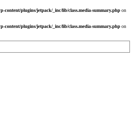
-content/plugins/jetpack/_inc/lib/class.media-summary.php
on
-content/plugins/jetpack/_inc/lib/class.media-summary.php
on