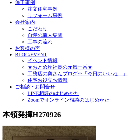
施工事例
注文住宅事例
リフォーム事例
会社案内
こだわり
自慢の職人集団
工事の流れ
お客様の声
BLOG/EVENT
イベント情報
★おとめ座社長の元気一番★
工務店の奥さんブログ☆「今日のいいね！」
住宅お役立ち情報
ご相談・お問合せ
LINE相談のはじめかた
Zoomでオンライン相談のはじめかた
本領発揮H270926