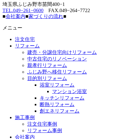
埼玉県ふじみ野市苗間400−1
TEL.049−261−0600
FAX.049−264−7722
■
会社案内
■
家づくりの流れ
■
メニュー
注文住宅
リフォーム
建売・分譲住宅向けリフォーム
中古住宅のリノベーション
親孝行リフォーム
ふじみ野へ移住リフォーム
目的別リフォーム
浴室リフォーム
マンション浴室
キッチンリフォーム
断熱リフォーム
創エネリフォーム
施工事例
注文住宅事例
リフォーム事例
会社案内